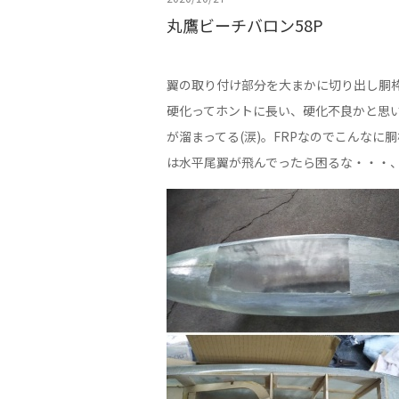
丸鷹ビーチバロン58P
翼の取り付け部分を大まかに切り出し胴
硬化ってホントに長い、硬化不良かと思
が溜まってる(涙)。FRPなのでこんな
は水平尾翼が飛んでったら困るな・・・