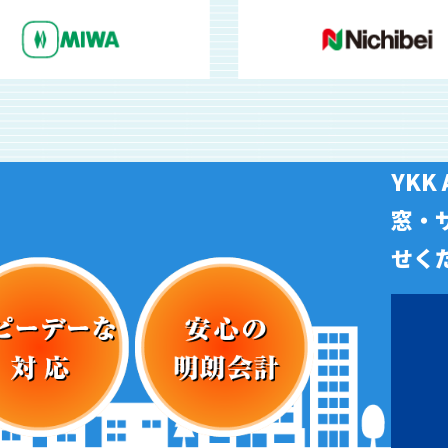
YKK
窓・
せく