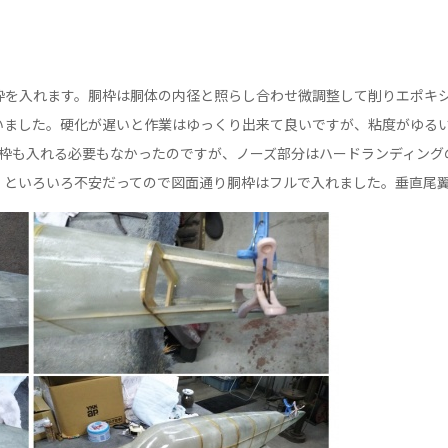
施工実例
会社案内
枠を入れます。胴枠は胴体の内径と照らし合わせ微調整して削りエポキシ
いました。硬化が遅いと作業はゆっくり出来て良いですが、粘度がゆる
新着情報
に胴枠も入れる必要もなかったのですが、ノーズ部分はハードランディン
、といろいろ不安だってので図面通り胴枠はフルで入れました。垂直尾
スタッフブログ
お問い合わせ