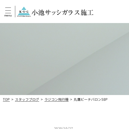
menu
TOP
>
スタッフブログ
>
ラジコン飛行機
>
丸鷹ビーチバロン58P
2020/10/27